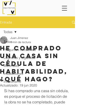
Entrada
Todas
Juan Jimenez
Todas
1 min de lectura
He comprado
Preguntas frecuentes
una casa sin
Licencias y legalidad
cédula de
Materiales
habitabilidad,
Instalaciones
¿qué hago?
Interiorismo
Actualizado:
19 jun 2020
Si has comprado una casa sin cédula, 
es porque el proceso de licitación de 
la obra no se ha completado, puede 