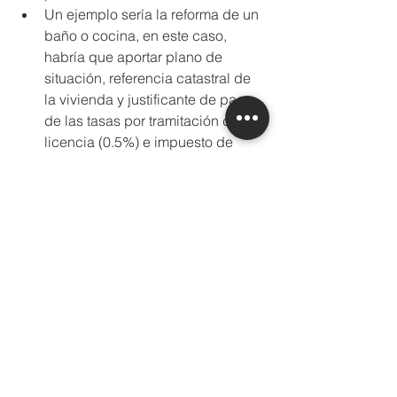
Un ejemplo sería la reforma de un 
baño o cocina, en este caso, 
habría que aportar plano de 
situación, referencia catastral de 
la vivienda y justificante de pago 
de las tasas por tramitación de 
licencia (0.5%) e impuesto de 
construcciones (4%).
En 
Vive Arquitectura
, resolvemos tus 
dudas durante todo el proceso, 
asegurándonos que todo lo realizado 
se ajusta a la normativa vigente, 
llámanos
. 
Licencias y legalidad