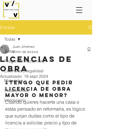
Entrada
Todas
Juan Jimenez
Todas
2 min de lectura
Licencias de
Preguntas frecuentes
obra
Licencias y legalidad
Actualizado:
19 sept 2024
Materiales
¿Tengo que pedir 
licencia de obra 
Instalaciones
mayor o menor?
Interiorismo
Cuando quieres hacerte una casa o 
estás pensado en reformarla, es lógico 
que surjan dudas como el 
tipo de 
licencia a solicitar, precio y tipo de 