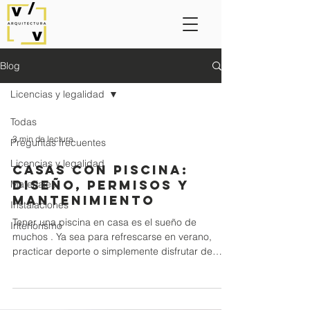
Blog
Licencias y legalidad
Todas
3 min de lectura
Preguntas frecuentes
Licencias y legalidad
Casas con piscina:
Diseño, permisos y
Materiales
mantenimiento
Instalaciones
Tener una piscina en casa es el sueño de
Interiorismo
muchos . Ya sea para refrescarse en verano,
practicar deporte o simplemente disfrutar de
un...