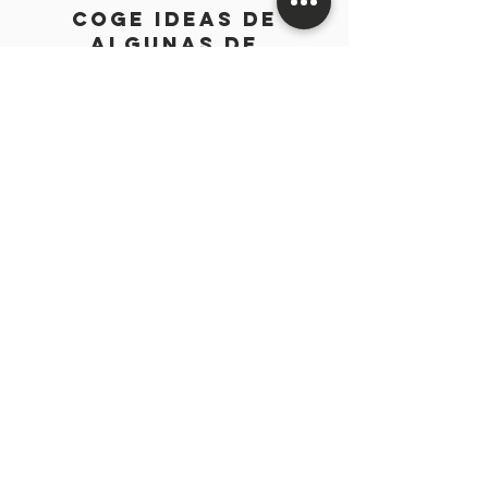
coge ideas de
ALGUNAS DE
nuestras reformas
realizadas en
lorca y región de
murcia