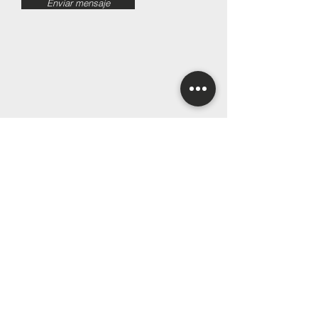
Enviar mensaje
¿dónde estamos?
Tienes una oficina esperándote en el
centro de Lorca, en la plaza San
Vicente. No te lo pienses y acércate a
vernos,
resolvemos tus dudas, te
acompañamos en tu proceso para vivir
mejor
.