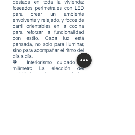
destaca en toda la vivienda:
foseados perimetrales con LED
para crear un ambiente
envolvente y relajado, y focos de
carril orientables en la cocina
para reforzar la funcionalidad
con estilo. Cada luz está
pensada, no solo para iluminar,
sino para acompañar el ritmo del
día a día.
🎯 Interiorismo cuidado al
milímetro La elección del
mobiliario, los panelados
verticales de madera, los tonos
neutros y el mobiliario a medida
se conjugan para crear un
espacio acogedor y
contemporáneo. Todo respira
equilibrio, orden y elegancia.
🔁 Una reforma que no busca
seguir modas, sino crear un
hogar que resista el paso del
tiempo con estilo