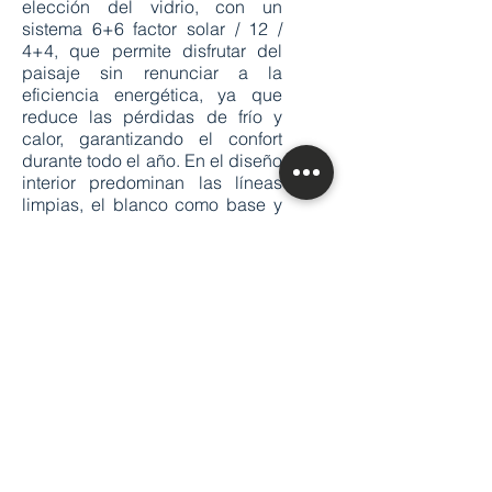
elección del vidrio, con un
sistema 6+6 factor solar / 12 /
4+4, que permite disfrutar del
paisaje sin renunciar a la
eficiencia energética, ya que
reduce las pérdidas de frío y
calor, garantizando el confort
durante todo el año. En el diseño
interior predominan las líneas
limpias, el blanco como base y
la integración de iluminación
LED, que aporta calidez sin
interferir con la claridad natural
del espacio. Un proyecto que
combina diseño contemporáneo,
confort y respeto por el entorno,
y que ya está listo para
comenzar una nueva vida junto a
sus propietarios.
Ver más proyectos