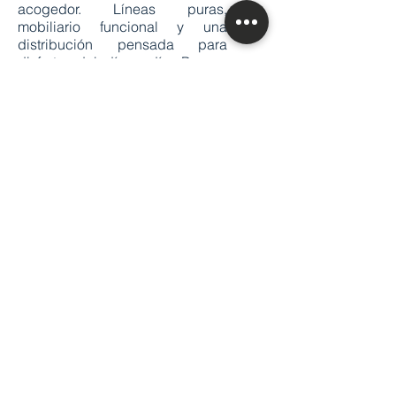
acogedor. Líneas puras,
mobiliario funcional y una
distribución pensada para
disfrutar del día a día. Porque
reformar no es solo actualizar, es
crear espacios que nos inviten a
vivir mejor.
Ver más proyectos
Política de Cookies y Aviso Legal