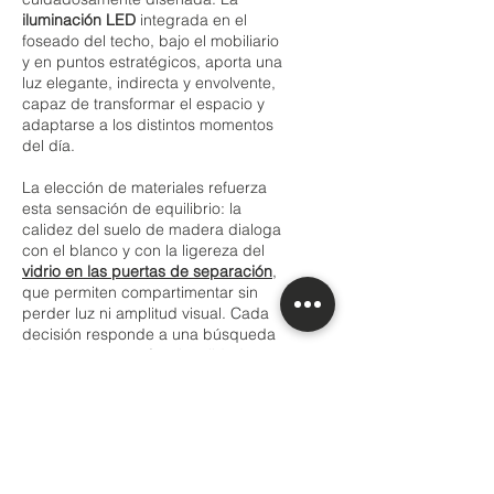
iluminación LED
integrada en el
foseado del techo, bajo el mobiliario
y en puntos estratégicos, aporta una
luz elegante, indirecta y envolvente,
capaz de transformar el espacio y
adaptarse a los distintos momentos
del día.
La elección de materiales refuerza
esta sensación de equilibrio: la
calidez del suelo de madera dialoga
con el blanco y con la ligereza del
vidrio en las puertas de separación
,
que permiten compartimentar sin
perder luz ni amplitud visual. Cada
decisión responde a una búsqueda
de armonía entre funcionalidad,
estética y confort.
En VV Arquitectura entendemos la
reforma como una oportunidad para
mejorar la forma de habitar,
respetando la identidad del lugar y