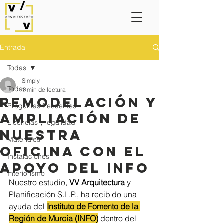
Entrada
Todas
Simply
Todas
1 min de lectura
Remodelación y
Preguntas frecuentes
Ampliación de
Licencias y legalidad
Nuestra
Materiales
Oficina con el
Instalaciones
Apoyo del INFO
Interiorismo
Nuestro estudio, 
VV Arquitectura
 y 
Planificación S.L.P., ha recibido una 
ayuda del 
Instituto de Fomento de la 
Región de Murcia (INFO)
dentro del 